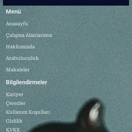
Menü
Anasayfa
Çalışma Alanlarımız
Hakkımızda
Arabuluculuk
Makaleler
Bilgilendirmeler
Kariyer
Çerezler
Kullanım Koşulları
Gizlilik
KVKK