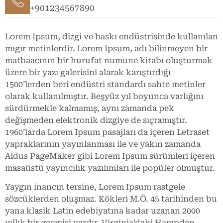
+901234567890
Lorem Ipsum, dizgi ve baskı endüstrisinde kullanılan
mıgır metinlerdir. Lorem Ipsum, adı bilinmeyen bir
matbaacının bir hurufat numune kitabı oluşturmak
üzere bir yazı galerisini alarak karıştırdığı
1500’lerden beri endüstri standardı sahte metinler
olarak kullanılmıştır. Beşyüz yıl boyunca varlığını
sürdürmekle kalmamış, aynı zamanda pek
değişmeden elektronik dizgiye de sıçramıştır.
1960’larda Lorem Ipsum pasajları da içeren Letraset
yapraklarının yayınlanması ile ve yakın zamanda
Aldus PageMaker gibi Lorem Ipsum sürümleri içeren
masaüstü yayıncılık yazılımları ile popüler olmuştur.
Yaygın inancın tersine, Lorem Ipsum rastgele
sözcüklerden oluşmaz. Kökleri M.Ö. 45 tarihinden bu
yana klasik Latin edebiyatına kadar uzanan 2000
yıllık bir geçmişi vardır. Virginia’daki Hampden-