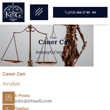
(212) 466 27 85 - 84
Caner Can
Anasayfa
Caner Can
Caner Can
Avukat
E-Posta
info@siteadi.com
Telefon