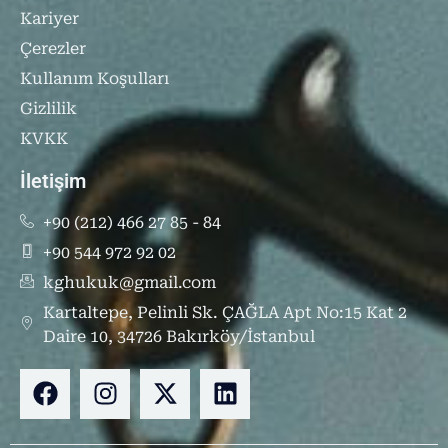
Kariyer
Çerezler
Kullanım Koşulları
Gizlilik
KVKK
İletişim
+90 (212) 466 27 85 - 84
+90 544 972 92 02
kghukuk@gmail.com
Kartaltepe, Pelinli Sk. ÇAĞLA Apt No:15 Kat 2
Daire 10, 34726 Bakırköy/İstanbul