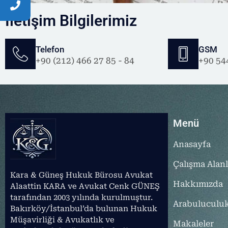
İletişim Bilgilerimiz
Telefon
GSM
+90 (212) 466 27 85 - 84
+90 54
Menü
Anasayfa
Çalışma Alanl
Kara & Güneş Hukuk Bürosu Avukat
Hakkımızda
Alaattin KARA ve Avukat Cenk GÜNEŞ
tarafından 2003 yılında kurulmuştur.
Arabuluculu
Bakırköy/İstanbul’da bulunan Hukuk
Müşavirliği & Avukatlık ve
Makaleler