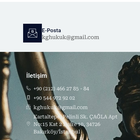
E-Posta
kghukuk@gmail.com
İletişim
+90 (212) 466 27 85 - 84
+90 544 972 92 02
kghukuk@gmail.com
Kartaltepe, Pelinli Sk. ÇAĞLA Apt
No:15 Kat 2 Daire 10, 34726
Bakırköy/İstanbul