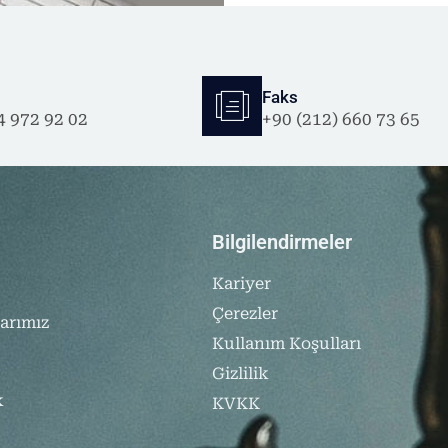
Faks
4 972 92 02
+90 (212) 660 73 65
Bilgilendirmeler
Kariyer
Çerezler
arımız
Kullanım Koşulları
Gizlilik
k
KVKK