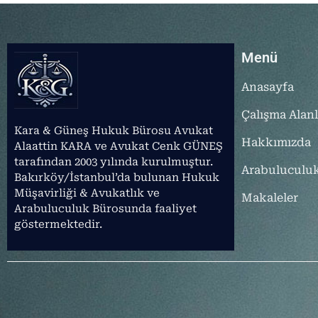
Menü
Anasayfa
Çalışma Alanl
Kara & Güneş Hukuk Bürosu Avukat
Hakkımızda
Alaattin KARA ve Avukat Cenk GÜNEŞ
tarafından 2003 yılında kurulmuştur.
Arabuluculu
Bakırköy/İstanbul’da bulunan Hukuk
Müşavirliği & Avukatlık ve
Makaleler
Arabuluculuk Bürosunda faaliyet
göstermektedir.