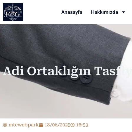
Anasayfa
Hakkımızda
Adi Ortaklığın Tasfiy
mtcwebpark
18/06/2025
18:53