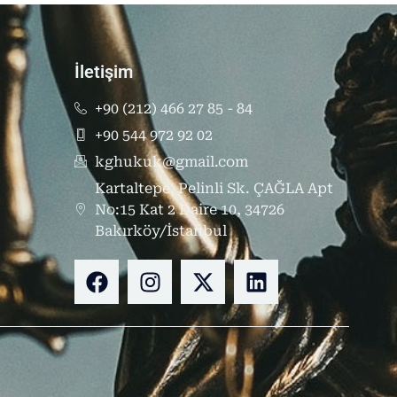
İletişim
+90 (212) 466 27 85 - 84
+90 544 972 92 02
kghukuk@gmail.com
Kartaltepe, Pelinli Sk. ÇAĞLA Apt
No:15 Kat 2 Daire 10, 34726
Bakırköy/İstanbul