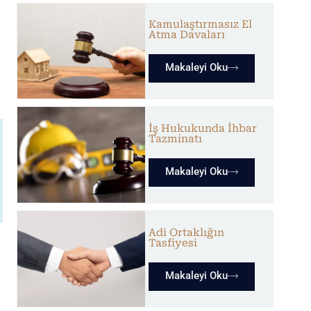
Kamulaştırmasız El
Atma Davaları
Makaleyi Oku
İş Hukukunda İhbar
Tazminatı
Makaleyi Oku
Adi Ortaklığın
Tasfiyesi
Makaleyi Oku