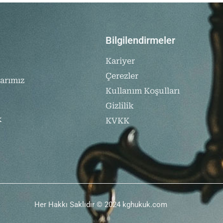
Bilgilendirmeler
Kariyer
Çerezler
arımız
Kullanım Koşulları
Gizlilik
k
KVKK
Her Hakkı Saklıdır © 2024 kghukuk.com